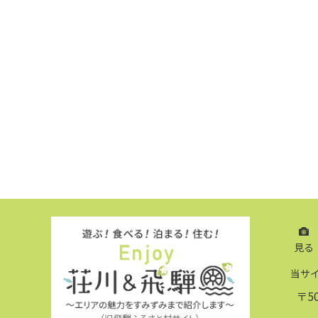
見る
当サ
〒5