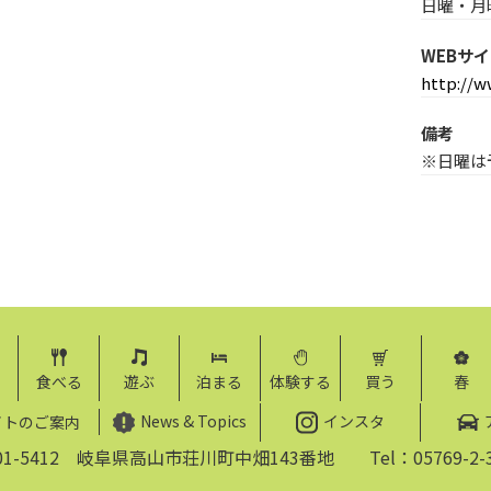
日曜・月
WEBサ
http://w
備考
※日曜は
食べる
遊ぶ
泊まる
体験する
買う
春
News & Topics
インスタ
イトのご案内
01-5412 岐阜県高山市荘川町中畑143番地 Tel：05769-2-3