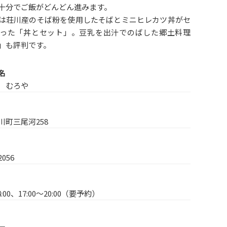
十分でご飯がどんどん進みます。
は荘川産のそば粉を使用したそばとミニヒレカツ丼がセ
った「丼とセット」。豆乳を出汁でのばした郷土料理
」も評判です。
名
 むろや
川町三尾河258
2056
14:00、17:00～20:00（要予約）