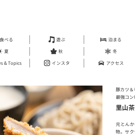
食べる
遊ぶ
泊まる
夏
秋
冬
s & Topics
インスタ
アクセス
豚カツ＆
最強コン
里山茶
元とんか
物。サク