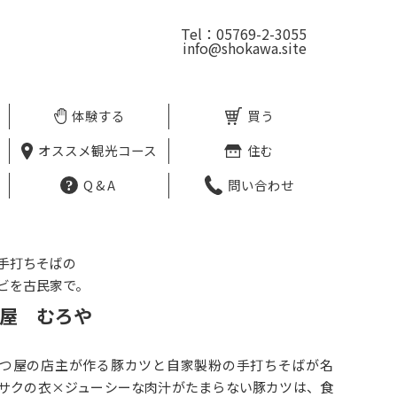
Tel：05769-2-3055
info@shokawa.site
体験する
買う
オススメ観光コース
住む
Q&A
問い合わせ
手打ちそばの
ビを古民家で。
屋 むろや
つ屋の店主が作る豚カツと自家製粉の手打ちそばが名
サクの衣×ジューシーな肉汁がたまらない豚カツは、食