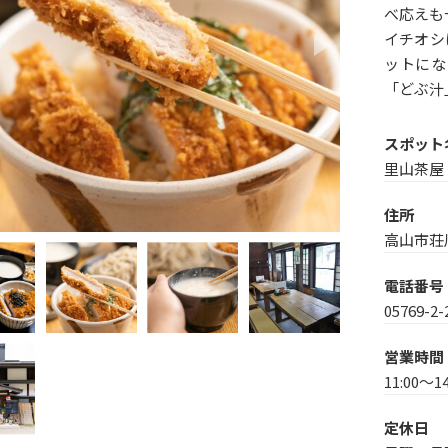
べ応えも
イチオシ
v
Next
ットにな
「どぶ汁
スポット
里山茶屋
住所
高山市荘
電話番号
05769-2-
営業時間
11:00～
定休日